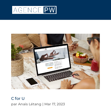
C for U
par
Anaïs Létang
|
Mar 17, 2023